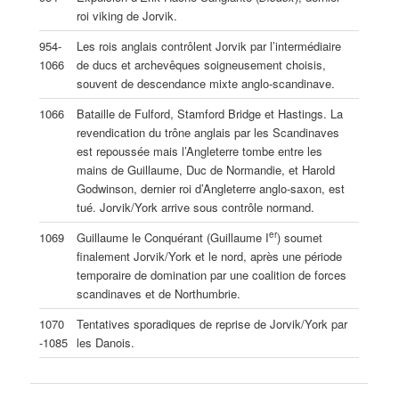
roi viking de Jorvik.
954-
Les rois anglais contrôlent Jorvik par l’intermédiaire
1066
de ducs et archevêques soigneusement choisis,
souvent de descendance mixte anglo-scandinave.
1066
Bataille de Fulford, Stamford Bridge et Hastings. La
revendication du trône anglais par les Scandinaves
est repoussée mais l’Angleterre tombe entre les
mains de Guillaume, Duc de Normandie, et Harold
Godwinson, dernier roi d’Angleterre anglo-saxon, est
tué. Jorvik/York arrive sous contrôle normand.
er
1069
Guillaume le Conquérant (Guillaume I
) soumet
finalement Jorvik/York et le nord, après une période
temporaire de domination par une coalition de forces
scandinaves et de Northumbrie.
1070
Tentatives sporadiques de reprise de Jorvik/York par
-1085
les Danois.