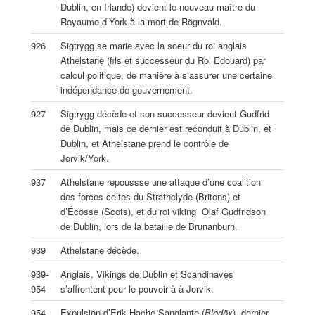
Dublin, en Irlande) devient le nouveau maître du
Royaume d’York à la mort de Rögnvald.
926
Sigtrygg se marie avec la soeur du roi anglais
Athelstane (fils et successeur du Roi Edouard) par
calcul politique, de manière à s’assurer une certaine
indépendance de gouvernement.
927
Sigtrygg décède et son successeur devient Gudfrid
de Dublin, mais ce dernier est reconduit à Dublin, et
Dublin, et Athelstane prend le contrôle de
Jorvik/York.
937
Athelstane repoussse une attaque d’une coalition
des forces celtes du Strathclyde (Britons) et
d’Écosse (Scots), et du roi viking Olaf Gudfridson
de Dublin, lors de la bataille de Brunanburh.
939
Athelstane décède.
939-
Anglais, Vikings de Dublin et Scandinaves
954
s’affrontent pour le pouvoir à à Jorvik.
954
Expulsion d’Erik Hache Sanglante (
Blodöx
), dernier